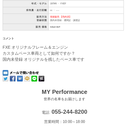
年式・モデル
1979年 ・ FXEF
排気量・走行距離
cc ・ ----
販売方法
現状販売 【売約済】
登録状態
国内未登録・通関証・譲渡証
販売 価格
SOLD OUT
コメント
FXE オリジナルフレーム＆エンジン
カスタムベース車両として如何ですか？
国内未登録 オリジナルを残したベース車です
MY Performance
世界の名車をお届けします
055-244-8200
電話:
営業時間：10:00～18:00